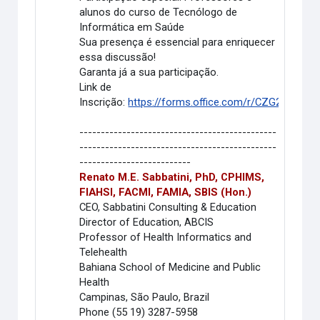
alunos do curso de Tecnólogo de
Informática em Saúde
Sua presença é essencial para enriquecer
essa discussão!
Garanta já a sua participação.
Link de
Inscrição:
https://forms.office.com/r/CZG2qiG9rP
----------------------------------------------
----------------------------------------------
--------------------------
Renato M.E. Sabbatini, PhD, CPHIMS,
FIAHSI, FACMI, FAMIA
, SBIS (Hon.)
CEO, Sabbatini Consulting & Education
Director of Education, ABCIS
Professor of Health Informatics and
Telehealth
B
ahiana School of Medicine and Public
Health
Campinas, São Paulo, Brazil
Phone (55 19) 3287-5958