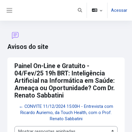
Ir para o conteúdo principal
Acessar
Alternar entrada de pesquis
Painel lateral
Avisos do site
Painel On-Line e Gratuito -
04/Fev/25 19h BRT: Inteligência
Artificial na Informática em Saúde:
Ameaça ou Oportunidade? Com Dr.
Renato Sabbatini
← CONVITE 11/12/2024 15:00H - Entrevista com
Ricardo Auriemo, da Touch Health, com o Prof.
Renato Sabbatini
Modo de visualização