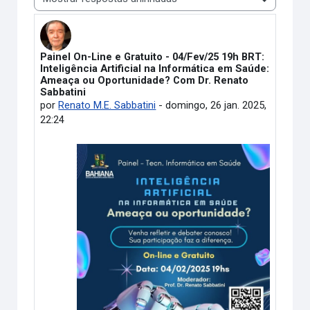
Painel On-Line e Gratuito - 04/Fev/25 19h BRT:
Número de respostas: 0
Inteligência Artificial na Informática em Saúde:
Ameaça ou Oportunidade? Com Dr. Renato
Sabbatini
por
Renato M.E. Sabbatini
-
domingo, 26 jan. 2025,
22:24